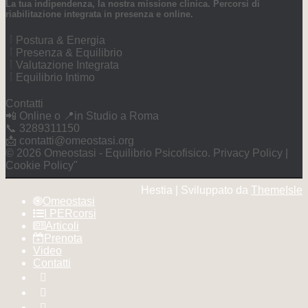
La tua indipendenza, la nostra missione clinica. Percorsi di
riabilitazione integrata in presenza e online.
Postura & Energia
Presenza & Equilibrio
Valutazione Integrata
Equilibrio Intimo
Contatti
📲 Online o 📍in Studio a Roma
📞 3289311150
📩 contatti@omeostasi.org
©️ 2026 Omeostasi - Equilibrio Psicofisico. Privacy Policy |
Cookie Policy"
Hestia | Sviluppato da
ThemeIsle
Omeostasi
I PERcorsi
Articoli
Prenota
Video
Contatti