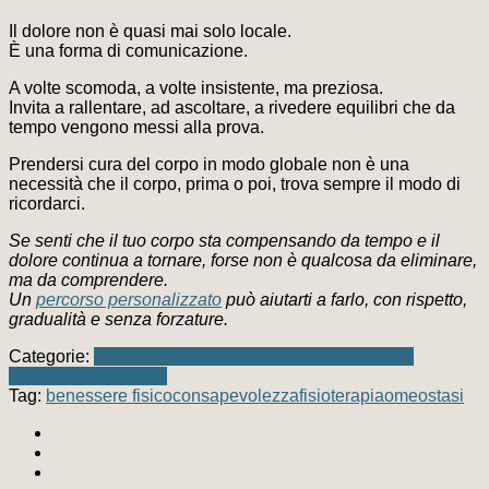
Il dolore non è quasi mai solo locale.
È una forma di comunicazione.
A volte scomoda, a volte insistente, ma preziosa.
Invita a rallentare, ad ascoltare, a rivedere equilibri che da
tempo vengono messi alla prova.
Prendersi cura del corpo in modo globale non è una
necessità che il corpo, prima o poi, trova sempre il modo di
ricordarci.
Se senti che il tuo corpo sta compensando da tempo e il
dolore continua a tornare, forse non è qualcosa da eliminare,
ma da comprendere.
Un
percorso personalizzato
può aiutarti a farlo, con rispetto,
gradualità e senza forzature.
Categorie:
Benessere Fisico
Gli Articoli di Omeostasi
equilibrio psicofisico
Tag:
benessere fisico
consapevolezza
fisioterapia
omeostasi