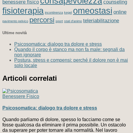
consapevolezza
benessere fisico
counseling
fisioterapia
omeostasi
online
incontinenza
kegel
percorsi
teleriabilitazione
pavimento pelvico
sport
stati d'animo
Ultime novità
Psicosomatica: dialogo tra dolore e stress
Quando il corpo è stanco ma non fa male: segnali da
non ignorare
Postura, stress e compensi: perché il dolore non è mai
solo locale
Articoli correlati
Benessere Fisico
Psicosomatica: dialogo tra dolore e stress
Quando parliamo di dolore, spesso lo facciamo come se
fosse qualcosa da eliminare il prima possibile. Un ostacolo
da superare per poter tornare alla normalità. Nel lavoro