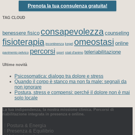
Prenota la tua consulenza gratuita!
TAG CLOUD
consapevolezza
benessere fisico
counseling
fisioterapia
omeostasi
online
incontinenza
kegel
percorsi
teleriabilitazione
pavimento pelvico
sport
stati d'animo
Ultime novità
Psicosomatica: dialogo tra dolore e stress
Quando il corpo è stanco ma non fa male: segnali da
non ignorare
Postura, stress e compensi: perché il dolore non è mai
solo locale
La tua indipendenza, la nostra missione clinica. Percorsi di
riabilitazione integrata in presenza e online.
Postura & Energia
Presenza & Equilibrio