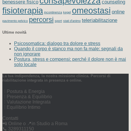
consapevolezza
benessere fisico
counseling
fisioterapia
omeostasi
online
incontinenza
kegel
percorsi
teleriabilitazione
pavimento pelvico
sport
stati d'animo
Ultime novità
Psicosomatica: dialogo tra dolore e stress
Quando il corpo è stanco ma non fa male: segnali da
non ignorare
Postura, stress e compensi: perché il dolore non è mai
solo locale
La tua indipendenza, la nostra missione clinica. Percorsi di
riabilitazione integrata in presenza e online.
Postura & Energia
Presenza & Equilibrio
Valutazione Integrata
Equilibrio Intimo
Contatti
📲 Online o 📍in Studio a Roma
📞 3289311150