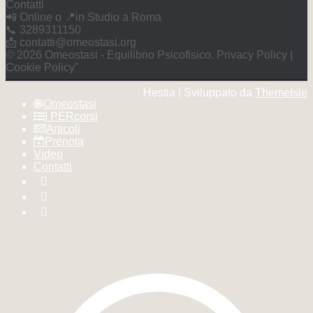
Contatti
📲 Online o 📍in Studio a Roma
📞 3289311150
📩 contatti@omeostasi.org
©️ 2026 Omeostasi - Equilibrio Psicofisico. Privacy Policy |
Cookie Policy"
Hestia | Sviluppato da
ThemeIsle
Omeostasi
I PERcorsi
Articoli
Prenota
Video
Contatti