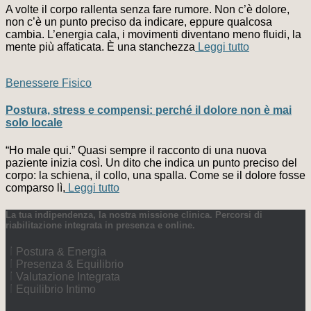
A volte il corpo rallenta senza fare rumore. Non c’è dolore,
non c’è un punto preciso da indicare, eppure qualcosa
cambia. L’energia cala, i movimenti diventano meno fluidi, la
mente più affaticata. È una stanchezza
Leggi tutto
Benessere Fisico
Postura, stress e compensi: perché il dolore non è mai
solo locale
“Ho male qui.” Quasi sempre il racconto di una nuova
paziente inizia così. Un dito che indica un punto preciso del
corpo: la schiena, il collo, una spalla. Come se il dolore fosse
comparso lì,
Leggi tutto
La tua indipendenza, la nostra missione clinica. Percorsi di
riabilitazione integrata in presenza e online.
Postura & Energia
Presenza & Equilibrio
Valutazione Integrata
Equilibrio Intimo