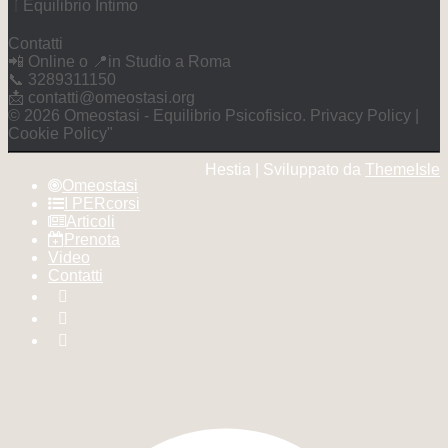
Equilibrio Intimo
Contatti
📲 Online o 📍in Studio a Roma
📞 3289311150
📩 contatti@omeostasi.org
©️ 2026 Omeostasi - Equilibrio Psicofisico. Privacy Policy |
Cookie Policy"
Hestia | Sviluppato da
ThemeIsle
Omeostasi
I PERcorsi
Articoli
Prenota
Video
Contatti