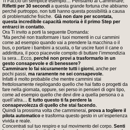
Ti Faccio un semplice esempio… Pensiamo al Camminare;
Rifletti per 30 secondi
a questa grande fortuna che abbiamo
perché purtroppo, non tutti hanno questa possibilità a causa
di problematiche fisiche.
Già non dare per scontata,
questa incredibile capacità motoria è il primo Step per
entrarci in contatto.
Ora Ti invito a porti la seguente Domanda:
“Ma perché non trasformare i tuoi momenti in cui cammini
come ad esempio quando vai a prendere la macchina o il
bus, o portare i bambini a scuola, o far uscire fuori il cane o
addirittura, il poco piacevole compito di buttare l’immondizia
la sera…Ecco,
perché non provi a trasformarlo in un
gesto consapevole e di benessere?
Camminare lo fai sicuramente tutti i giorni
, anche per
pochi passi,
ma raramente ne sei consapevole.
Infatti è molto probabile che mentre cammini stai
frettolosamente riepilogando quello che hai fatto o progetti da
fare nella giornata, oppure, sei perso in pensieri di ogni tipo,
come ad esempio quello che devi dire a quella persona o a
quell’altra…
E tutto questo ti fa perdere la
consapevolezza di quello che stai facendo.
Quindi la prossima volta che camminerai,
prova a togliere il
pilota automatico
e trasforma questo gesto in un’esperienza
vivida e reale.
Concentrati sul tuo respiro e sul movimento del corpo.
Senti