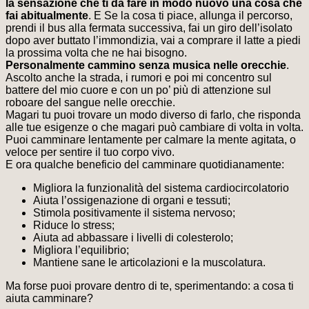
la sensazione che ti da fare in modo nuovo una cosa che
fai abitualmente
. E Se la cosa ti piace, allunga il percorso,
prendi il bus alla fermata successiva, fai un giro dell’isolato
dopo aver buttato l’immondizia, vai a comprare il latte a piedi
la prossima volta che ne hai bisogno.
Personalmente cammino senza musica nelle orecchie
.
Ascolto anche la strada, i rumori e poi mi concentro sul
battere del mio cuore e con un po’ più di attenzione sul
roboare del sangue nelle orecchie.
Magari tu puoi trovare un modo diverso di farlo, che risponda
alle tue esigenze o che magari può cambiare di volta in volta.
Puoi camminare lentamente per calmare la mente agitata, o
veloce per sentire il tuo corpo vivo.
E ora qualche beneficio del camminare quotidianamente:
Migliora la funzionalità del sistema cardiocircolatorio
Aiuta l’ossigenazione di organi e tessuti;
Stimola positivamente il sistema nervoso;
Riduce lo stress;
Aiuta ad abbassare i livelli di colesterolo;
Migliora l’equilibrio;
Mantiene sane le articolazioni e la muscolatura.
Ma forse puoi provare dentro di te, sperimentando: a cosa ti
aiuta camminare?