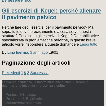
Benessere Fisico
Gli esercizi di Kegel: perché allenare
il pavimento pelvico
Perché fare degli esercizi per il pavimento pelvico? Ma
soprattutto dov’è precisamente e a cosa serve questa
struttura? Cosa sono gli esercizi di Kegel? Da riabilitatrice
specializzata in problematiche pelviche, in questo breve
articolo vorrei rispondere a queste domande e
Leggi tutto
By
Lina Isernia
,
3 anni
ago
19/01
Paginazione degli articoli
Precedenti
1
2
3
Successivi
La tua indipendenza, la nostra missione clinica. Percorsi di
riabilitazione integrata in presenza e online.
Postura & Energia
Presenza & Equilibrio
Valutazione Integrata