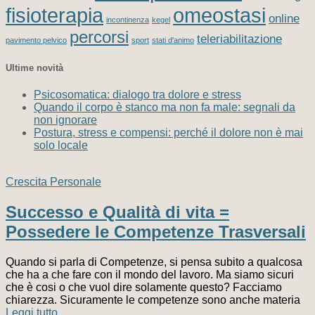
fisioterapia
omeostasi
online
incontinenza
kegel
percorsi
teleriabilitazione
pavimento pelvico
sport
stati d'animo
Ultime novità
Psicosomatica: dialogo tra dolore e stress
Quando il corpo è stanco ma non fa male: segnali da
non ignorare
Postura, stress e compensi: perché il dolore non è mai
solo locale
Crescita Personale
Successo e Qualità di vita =
Possedere le Competenze Trasversali
Quando si parla di Competenze, si pensa subito a qualcosa
che ha a che fare con il mondo del lavoro. Ma siamo sicuri
che è cosi o che vuol dire solamente questo? Facciamo
chiarezza. Sicuramente le competenze sono anche materia
Leggi tutto