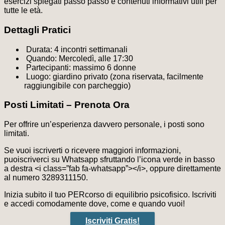
esercizi spiegati passo passo e contenuti informativi utili per
tutte le età.
Dettagli Pratici
Durata: 4 incontri settimanali
Quando: Mercoledì, alle 17:30
Partecipanti: massimo 6 donne
Luogo: giardino privato (zona riservata, facilmente
raggiungibile con parcheggio)
Posti Limitati – Prenota Ora
Per offrire un’esperienza davvero personale, i posti sono
limitati.
Se vuoi iscriverti o ricevere maggiori informazioni,
puoiscriverci su Whatsapp sfruttando l’icona verde in basso
a destra <i class=”fab fa-whatsapp”></i>, oppure direttamente
al numero 3289311150.
Inizia subito il tuo PERcorso di equilibrio psicofisico. Iscriviti
e accedi comodamente dove, come e quando vuoi!
Iscriviti Gratis!