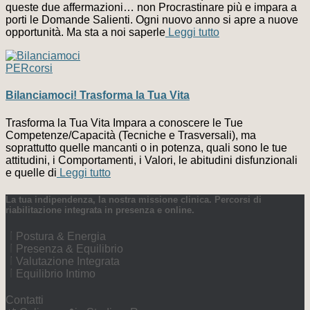
queste due affermazioni… non Procrastinare più e impara a
porti le Domande Salienti. Ogni nuovo anno si apre a nuove
opportunità. Ma sta a noi saperle
Leggi tutto
PERcorsi
Bilanciamoci! Trasforma la Tua Vita
Trasforma la Tua Vita Impara a conoscere le Tue
Competenze/Capacità (Tecniche e Trasversali), ma
soprattutto quelle mancanti o in potenza, quali sono le tue
attitudini, i Comportamenti, i Valori, le abitudini disfunzionali
e quelle di
Leggi tutto
La tua indipendenza, la nostra missione clinica. Percorsi di
riabilitazione integrata in presenza e online.
Postura & Energia
Presenza & Equilibrio
Valutazione Integrata
Equilibrio Intimo
Contatti