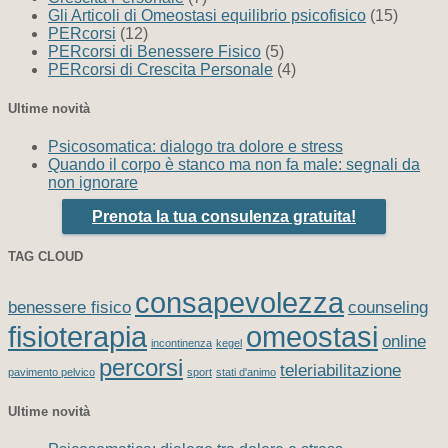
Gli Articoli di Omeostasi equilibrio psicofisico
(15)
PERcorsi
(12)
PERcorsi di Benessere Fisico
(5)
PERcorsi di Crescita Personale
(4)
Ultime novità
Psicosomatica: dialogo tra dolore e stress
Quando il corpo è stanco ma non fa male: segnali da
non ignorare
Prenota la tua consulenza gratuita!
TAG CLOUD
consapevolezza
benessere fisico
counseling
fisioterapia
omeostasi
online
incontinenza
kegel
percorsi
teleriabilitazione
pavimento pelvico
sport
stati d'animo
Ultime novità