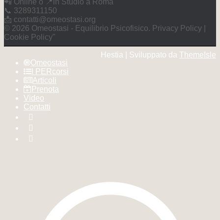
📲 Online o 📍in Studio a Roma
📞 3289311150
📩 contatti@omeostasi.org
©️ 2026 Omeostasi - Equilibrio Psicofisico. Privacy Policy |
Cookie Policy"
Hestia | Sviluppato da
ThemeIsle
Omeostasi
I PERcorsi
Articoli
Prenota
Video
Contatti