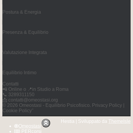
Postura & Energia
Presenza & Equilibrio
Valutazione Integrata
Equilibrio Intimo
Contatti
📲 Online o 📍in Studio a Roma
📞 3289311150
📩 contatti@omeostasi.org
©️ 2026 Omeostasi - Equilibrio Psicofisico. Privacy Policy |
Cookie Policy"
Hestia | Sviluppato da
ThemeIsle
Omeostasi
I PERcorsi