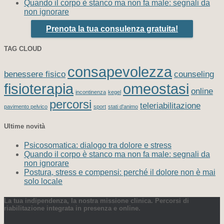
Quando il corpo è stanco ma non fa male: segnali da
non ignorare
Prenota la tua consulenza gratuita!
TAG CLOUD
consapevolezza
benessere fisico
counseling
fisioterapia
omeostasi
online
incontinenza
kegel
percorsi
teleriabilitazione
pavimento pelvico
sport
stati d'animo
Ultime novità
Psicosomatica: dialogo tra dolore e stress
Quando il corpo è stanco ma non fa male: segnali da
non ignorare
Postura, stress e compensi: perché il dolore non è mai
solo locale
La tua indipendenza, la nostra missione clinica. Percorsi di
riabilitazione integrata in presenza e online.